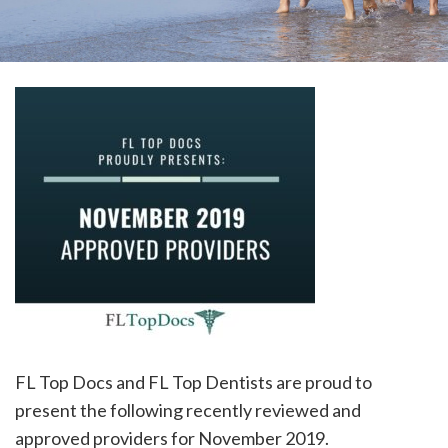
please
call
908-
288-
7240
for
assistance.
FL Top Docs and FL Top Dentists are proud to
present the following recently reviewed and
approved providers for November 2019.